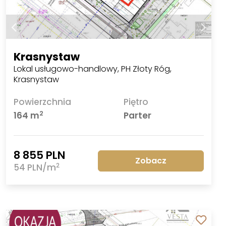
Krasnystaw
Lokal usługowo-handlowy, PH Złoty Róg,
Krasnystaw
Powierzchnia
Piętro
2
164 m
Parter
8 855 PLN
Zobacz
2
54 PLN/m