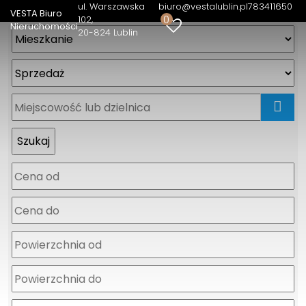
ul. Warszawska
biuro@vestalublin.pl
783411650
VESTA Biuro
0
102
Nieruchomości
20-824 Lublin
mapa