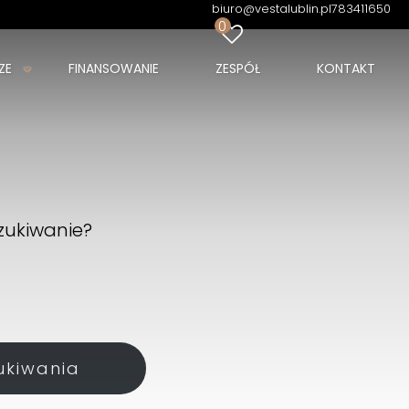
biuro@vestalublin.pl
783411650
0
ZE
FINANSOWANIE
ZESPÓŁ
KONTAKT
zukiwanie?
ukiwania