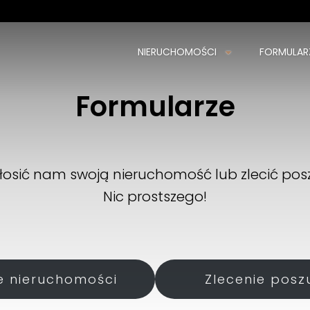
NIERUCHOMOŚCI
FORMULAR
VESTA Biuro Nieruchomości
Formularze
ul. Warszawska 102
20-824 Lublin
783411650
biuro@vestalublin.pl
łosić nam swoją nieruchomość lub zlecić pos
Nic prostszego!
e nieruchomości
Zlecenie posz