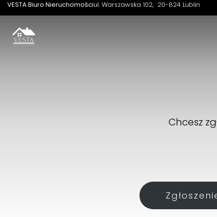
VESTA Biuro Nieruchomości
ul. Warszawska 102
20-824 Lublin
Chcesz zg
Zgłoszeni